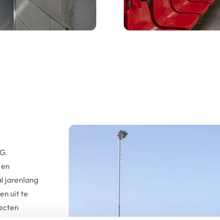
.G.
 en
l jarenlang
n uit te
ecten