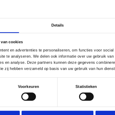
aarbij de
d met
den plaats
ing van het
Details
giezuinige
 van cookies
l jeugd- als
ent en advertenties te personaliseren, om functies voor social
taande
te te analyseren. We delen ook informatie over uw gebruik van 
vloeien.
ties en analyse. Deze partners kunnen deze gegevens combinere
rzame
 die zij hebben verzameld op basis van uw gebruik van hun dienst
geving. Door
ling is een
Een project
Voorkeuren
Statistieken
amenkomen.