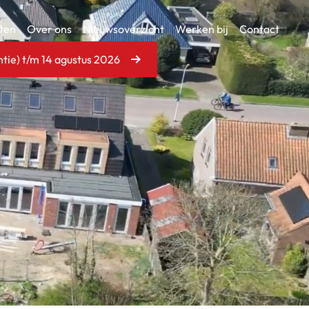
ten
Over ons
Nieuwsoverzicht
Werken bij
Contact
tie) t/m 14 agustus 2026