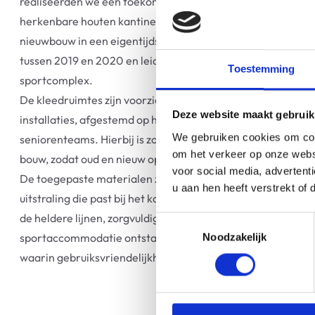
realiseerden we een toekomstbestendige accommodatie, w
herkenbare houten kantine behouden bleef en is aangevul
nieuwbouw in een eigentijdse stijl. De werkzaamheden von
tussen 2019 en 2020 en leidden tot een complete vernieuw
Toestemming
sportcomplex.
De kleedruimtes zijn voorzien van modern sanitair en ener
Deze website maakt gebruik
installaties, afgestemd op het intensieve gebruik door zowe
We gebruiken cookies om cont
seniorenteams. Hierbij is zorgvuldig omgegaan met de bes
om het verkeer op onze websi
bouw, zodat oud en nieuw op natuurlijke wijze in elkaar over
voor social media, adverten
De toegepaste materialen zorgen voor een warme en duu
u aan hen heeft verstrekt of
uitstraling die past bij het karakter van de club en haar om
de heldere lijnen, zorgvuldige afwerking en functionele inde
Toestemmingsselectie
sportaccommodatie ontstaan die weer jarenlang mee kan. 
Noodzakelijk
waarin gebruiksvriendelijkheid, uitstraling en ambacht s