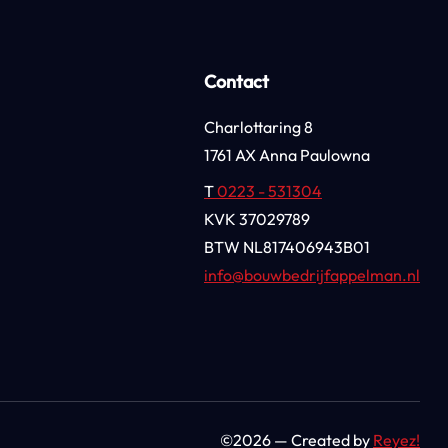
Contact
Charlottaring 8
1761 AX Anna Paulowna
T
0223 - 531304
KVK
37029789
BTW
NL817406943B01
info@bouwbedrijfappelman.nl
©2026 — Created by
Reyez!