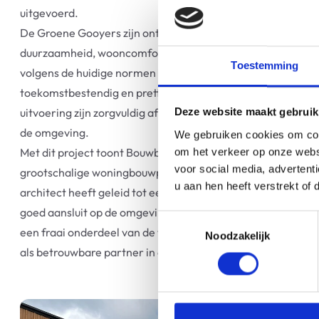
uitgevoerd.
De Groene Gooyers zijn ontworpen met een sterke focus o
duurzaamheid, wooncomfort en uitstraling. De woningen z
Toestemming
volgens de huidige normen en eisen, met aandacht voor ee
toekomstbestendig en prettig woonklimaat. Het ontwerp e
uitvoering zijn zorgvuldig afgestemd op de wensen van de
Deze website maakt gebruik
de omgeving.
We gebruiken cookies om cont
Met dit project toont Bouwbedrijf Appelman haar ervaring 
om het verkeer op onze websi
voor social media, adverten
grootschalige woningbouwprojecten. De samenwerking me
u aan hen heeft verstrekt of
architect heeft geleid tot een samenhangend en passend 
goed aansluit op de omgeving. De Groene Gooyers vormen
Toestemmingsselectie
een fraai onderdeel van de wijk en onderstrepen de rol va
Noodzakelijk
als betrouwbare partner in duurzame woningbouw.