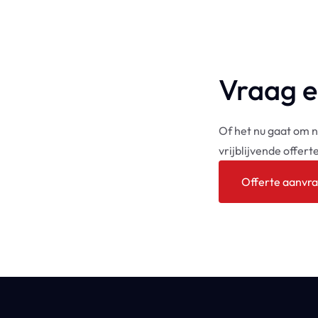
Vraag e
Of het nu gaat om 
vrijblijvende offer
Offerte aanvr