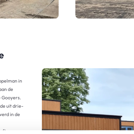
e
ppelman in
aan de
e Gooyers.
e uit drie-
werd in de
eft