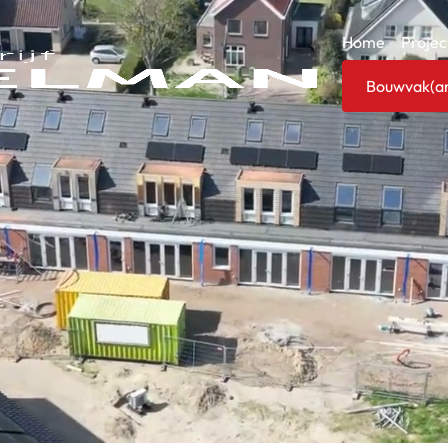
Home
Projec
Bouwvak(an