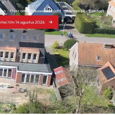
ten
Over ons
Nieuwsoverzicht
Werken bij
Contact
tie) t/m 14 agustus 2026