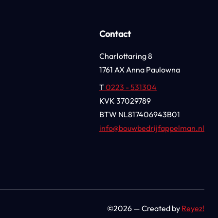
Contact
Charlottaring 8
1761 AX Anna Paulowna
T
0223 - 531304
KVK
37029789
BTW
NL817406943B01
info@bouwbedrijfappelman.nl
©2026 — Created by
Reyez!