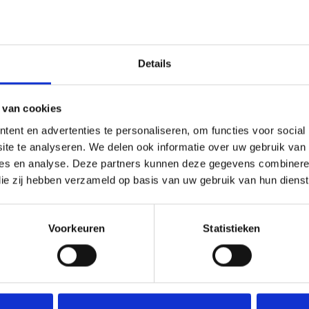
p
ijn gebouwd
Details
n
n de
 bewoners en
 van cookies
ent en advertenties te personaliseren, om functies voor social
in
te te analyseren. We delen ook informatie over uw gebruik van 
ties en analyse. Deze partners kunnen deze gegevens combinere
t de
 die zij hebben verzameld op basis van uw gebruik van hun dienst
ontwerp dat
 inmiddels
n Appelman
Voorkeuren
Statistieken